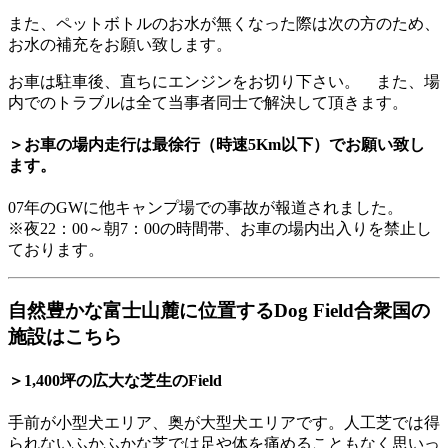
また、ペットボトルのお水が無くなった際は次の方のため、
お水の補充をお願い致します。
お車は駐車後、直ちにエンジンをお切り下さい。 また、場
内でのトラブルは全て当事者同士で解決して頂きます。
＞お車の場内走行は最徐行（時速5Km以下）でお願い致し
ます。
07年のGWに他キャンプ場での事故が報道されました。
※夜22：00～朝7：00の時間帯、お車の場内出入りを禁止し
ております。
自然豊かな富士山麓に位置するDog Field合衆国の
施設はこちら
＞1,400坪の広大な芝生のField
手前が小型犬エリア、奥が大型犬エリアです。人工芝では得
られないふかふかな芝では足や体を痛めることもなく思いっ