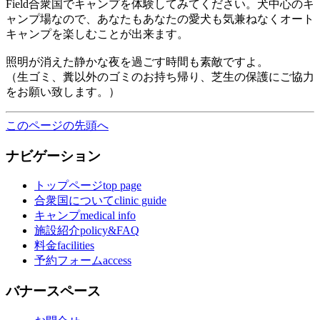
Field合衆国でキャンプを体験してみてください。犬中心のキ
ャンプ場なので、あなたもあなたの愛犬も気兼ねなくオート
キャンプを楽しむことが出来ます。
照明が消えた静かな夜を過ごす時間も素敵ですよ。
（生ゴミ、糞以外のゴミのお持ち帰り、芝生の保護にご協力
をお願い致します。）
このページの先頭へ
ナビゲーション
トップページ
top page
合衆国について
clinic guide
キャンプ
medical info
施設紹介
policy&FAQ
料金
facilities
予約フォーム
access
バナースペース